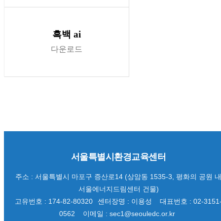
흑백 ai
다운로드
서울특별시환경교육센터
주소 : 서울특별시 마포구 증산로14 (상암동 1535-3, 평화의 공원 
서울에너지드림센터 건물)
고유번호 : 174-82-80320
센터장명 : 이용성
대표번호 : 02-3151
0562
이메일 : sec1@seouledc.or.kr