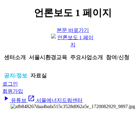
언론보도 1 페이지
본문 바로가기
센터소개
서울시환경교육
주요사업소개
참여/신청
공지/정보
자료실
로그인
회원가입
play_arrow
open_in_new
유튜브
서울에너지드림센터
공지/정보