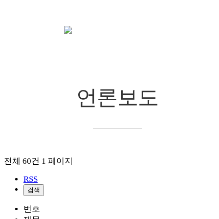
공지/정보
언론보도
chevron_right
chevron_right
언론보도
전체 60건
1 페이지
RSS
검색
번호