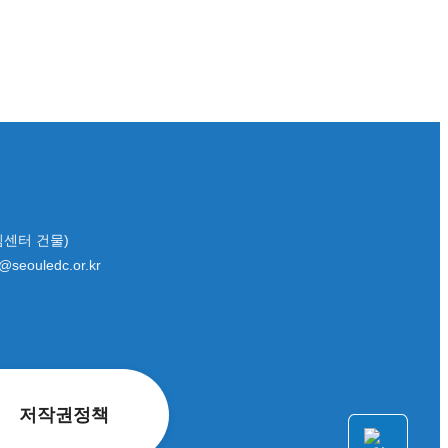
림센터 건물)
seouledc.or.kr
저작권
정책