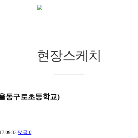
자료실
현장스케치
chevron_right
chevron_right
현장스케치
서울동구로초등학교)
17:09:33
댓글
0