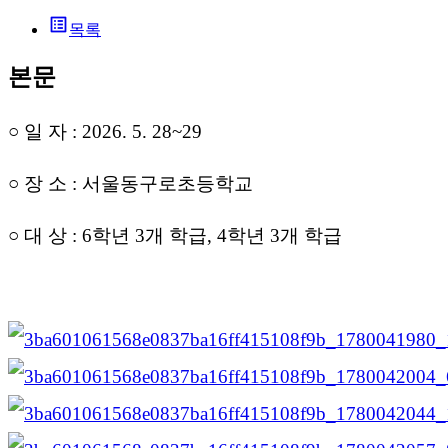
list_alt
목록
본문
○ 일 자 : 2026. 5. 28~29
○ 장 소 : 서울동구로초등학교
○ 대 상 : 6학년 3
개 학급, 4학년 3개 학급