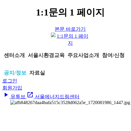
1:1문의 1 페이지
본문 바로가기
센터소개
서울시환경교육
주요사업소개
참여/신청
공지/정보
자료실
로그인
회원가입
play_arrow
open_in_new
유튜브
서울에너지드림센터
공지/정보