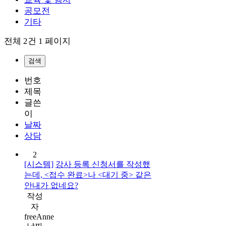
공모전
기타
전체 2건
1 페이지
검색
번호
제목
글쓴
이
날짜
상담
2
[시스템]
강사 등록 신청서를 작성했
는데, <접수 완료>나 <대기 중> 같은
안내가 없네요?
작성
자
freeAnne