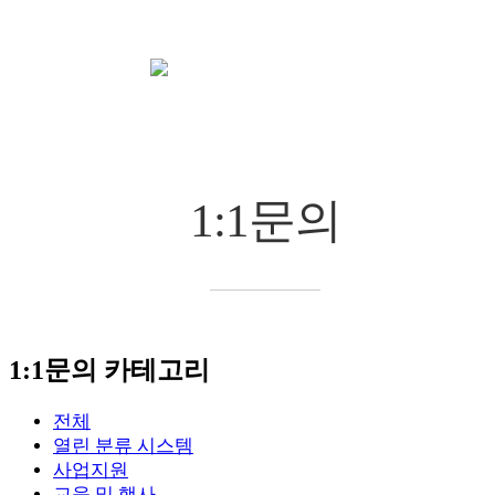
공지/정보
1:1문의
chevron_right
chevron_right
1:1문의
1:1문의 카테고리
전체
열린 분류
시스템
사업지원
교육 및 행사